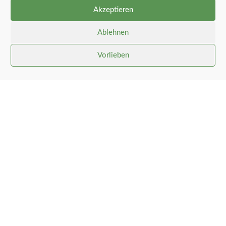
Akzeptieren
Ablehnen
Vorlieben
Gemeinde Stolk
Links
Impressum
Datenschutzerklärung
In Zusammenarbeit mit