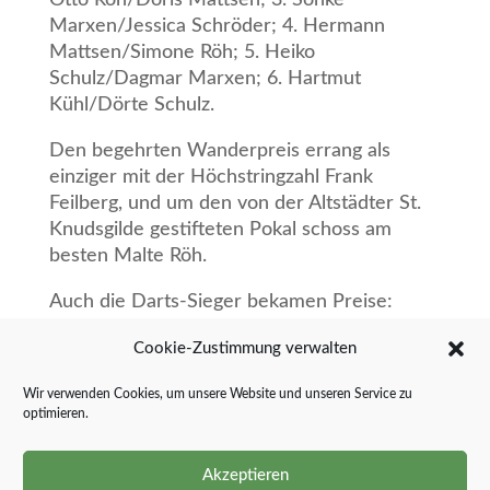
Otto Röh/Doris Mattsen; 3. Sönke
Marxen/Jessica Schröder; 4. Hermann
Mattsen/Simone Röh; 5. Heiko
Schulz/Dagmar Marxen; 6. Hartmut
Kühl/Dörte Schulz.
Den begehrten Wanderpreis errang als
einziger mit der Höchstringzahl Frank
Feilberg, und um den von der Altstädter St.
Knudsgilde gestifteten Pokal schoss am
besten Malte Röh.
Auch die Darts-Sieger bekamen Preise:
Heiko Schulz und Angela Jensen.
Cookie-Zustimmung verwalten
Nach dem abendlichen Umzug folgte eine
Wir verwenden Cookies, um unsere Website und unseren Service zu
fröhliche Nacht, von der es auf anderen
optimieren.
Kanälen Eindrücke zu sehen gibt.
Akzeptieren