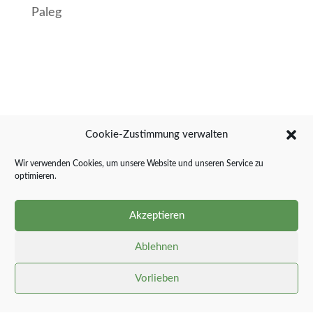
Paleg
Cookie-Zustimmung verwalten
Veranstaltungsort und -termin:
Wir verwenden Cookies, um unsere Website und unseren Service zu
Jugend- und Sporthaus Paleg
optimieren.
Paleg 1
24890 Stolk
Akzeptieren
Ablehnen
08.11.2026
Vorlieben