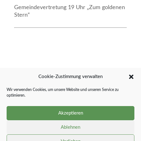
Gemeindevertretung 19 Uhr „Zum goldenen
Stern“
Cookie-Zustimmung verwalten
Wir verwenden Cookies, um unsere Website und unseren Service zu
Veranstaltungsort und -termin:
optimieren.
Gaststätte „Zum goldenen Stern“
Hauptstr. 6
Akzeptieren
24890 Stolk
Ablehnen