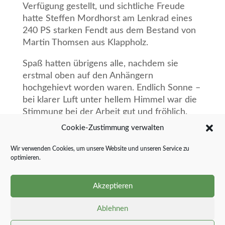
Verfügung gestellt, und sichtliche Freude
hatte Steffen Mordhorst am Lenkrad eines
240 PS starken Fendt aus dem Bestand von
Martin Thomsen aus Klappholz.
Spaß hatten übrigens alle, nachdem sie
erstmal oben auf den Anhängern
hochgehievt worden waren. Endlich Sonne –
bei klarer Luft unter hellem Himmel war die
Stimmung bei der Arbeit gut und fröhlich.
Cookie-Zustimmung verwalten
Das Abfahren und Entsorgen der Bäume hat
sich überdies für die ehrenamtlichen Helfer
Wir verwenden Cookies, um unsere Website und unseren Service zu
gelohnt: Kassenwartin Lisa Andresen
optimieren.
bedankt sich auf diesem Wege für die
Spenden, die am Vormittag für den
Akzeptieren
freiwilligen Service eingegangen sind.
Ablehnen