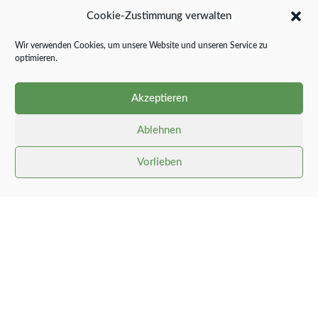
die Schilder im Klappholzer Weg, an der
Cookie-Zustimmung verwalten
Landesstraße und im Ortsteil Süderfeld.
Wir verwenden Cookies, um unsere Website und unseren Service zu
optimieren.
Akzeptieren
Ablehnen
Vorlieben