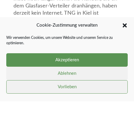
dem
Glasfaser-Verteiler dranhängen, haben
derzeit kein Internet. TNG in Kiel ist
informiert und zurzeit
auf dem Weg zur
Cookie-Zustimmung verwalten
Schadensbehebung. Aber einen
Kabelverzweiger neu aufzubauen, ist
Wir verwenden Cookies, um unsere Website und unseren Service zu
vermutlich
an einem Tag nicht zu schaffen.
optimieren.
Extra-Pech: Die betroffenen Kunden können
diesen Beitrag deshalb
nicht lesen und leben
Akzeptieren
vorübergehend im „Tal der Ahnungslosen“.
Ablehnen
Vorlieben