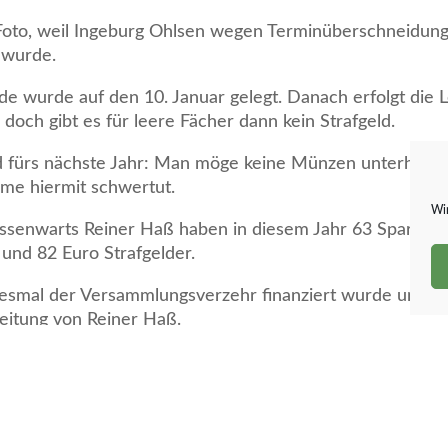
les Foto, weil Ingeburg Ohlsen wegen Terminüberschneidu
 wurde.
e wurde auf den 10. Januar gelegt. Danach erfolgt die 
doch gibt es für leere Fächer dann kein Strafgeld.
d fürs nächste Jahr: Man möge keine Münzen unterhalb v
hme hiermit schwertut.
Wir
assenwarts Reiner Haß haben in diesem Jahr 63 Sparer 
und 82 Euro Strafgelder.
diesmal der Versammlungsverzehr finanziert wurde und d
Leitung von Reiner Haß.