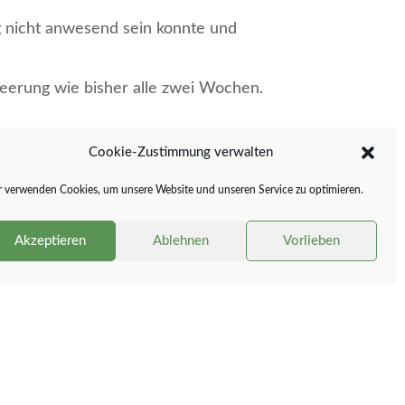
ng nicht anwesend sein konnte und
Leerung wie bisher alle zwei Wochen.
on 50 Cent in die Sparfächer stecken,
Cookie-Zustimmung verwalten
 verwenden Cookies, um unsere Website und unseren Service zu optimieren.
29.183 Euro zusammengebracht.
Akzeptieren
Ablehnen
Vorlieben
ie Preise für einen spannenden wie