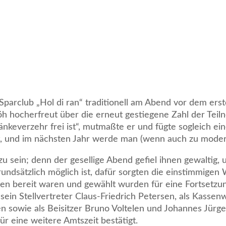
Sparclub „Hol di ran“ traditionell am Abend vor dem ers
öh hocherfreut über die erneut gestiegene Zahl der Teil
keverzehr frei ist“, mutmaßte er und fügte sogleich ei
t, und im nächsten Jahr werde man (wenn auch zu moder
sein; denn der gesellige Abend gefiel ihnen gewaltig, u
undsätzlich möglich ist, dafür sorgten die einstimmigen
nden bereit waren und gewählt wurden für eine Fortsetz
 sein Stellvertreter Claus-Friedrich Petersen, als Kassen
en sowie als Beisitzer Bruno Voltelen und Johannes Jürg
r eine weitere Amtszeit bestätigt.