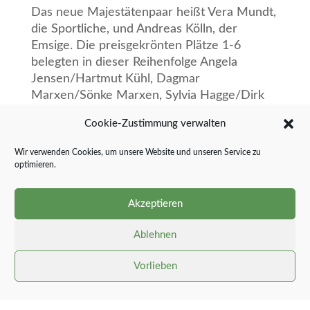
Das neue Majestätenpaar heißt Vera Mundt,
die Sportliche, und Andreas Kölln, der
Emsige. Die preisgekrönten Plätze 1-6
belegten in dieser Reihenfolge Angela
Jensen/Hartmut Kühl, Dagmar
Marxen/Sönke Marxen, Sylvia Hagge/Dirk
Thiesen, Karin Kühl/Heiko Schulz, Svenja
Cookie-Zustimmung verwalten
Ohlsen/Claus-Peter Ohlsen und Simone
Röh/Knut Röh.
Wir verwenden Cookies, um unsere Website und unseren Service zu
optimieren.
Den seit Jahrzehnten umlaufenden
Wanderpreis, „der als optischer
Akzeptieren
Leckerbissen jedes Wohnzimmer schmückt“
(Marco Hansen), darf Ältermann Heiko
Ablehnen
Schulz ein Jahr zuhaus haben. Auch um den
Pokal der Altstädter St. Knudsgilde, die
Vorlieben
wieder mit Klaus Schapinsky und Torsten
Winkelmann vertreten war, wurde
geschossen; erfolgreich war hier Sönke