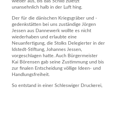
wieder aus, bis das Schild zuletzt
unansehnlich halb in der Luft hing.
Der für die dänischen Kriegsgräber und -
gedenkstätten bei uns zuständige Jörgen
Jessen aus Dannewerk wollte es nicht
wiederhaben und erlaubte eine
Neuanfertigung, die Stolks Delegierter in der
Idstedt-Stiftung, Johannes Jessen,
vorgeschlagen hatte. Auch Bürgermeister
Kai Börensen gab seine Zustimmung und bis
zur finalen Entscheidung völlige Ideen- und
Handlungsfreiheit.
So entstand in einer Schleswiger Druckerei,
was gestern Abend von Johannes Jessen (li.)
und Bürgermeister Kai Börensen offiziell
eingeweiht wurde. Es macht die enge
Verbindung von Stolk zur Idstedt-Stiftung