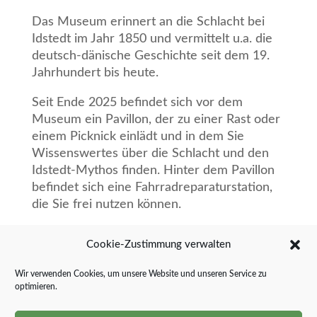
Das Museum erinnert an die Schlacht bei
Idstedt im Jahr 1850 und vermittelt u.a. die
deutsch-dänische Geschichte seit dem 19.
Jahrhundert bis heute.
Seit Ende 2025 befindet sich vor dem
Museum ein Pavillon, der zu einer Rast oder
einem Picknick einlädt und in dem Sie
Wissenswertes über die Schlacht und den
Idstedt-Mythos finden. Hinter dem Pavillon
befindet sich eine Fahrradreparaturstation,
die Sie frei nutzen können.
Gruppenführungen (auch außerhalb der
Cookie-Zustimmung verwalten
Öffnungszeiten) können Sie per Email an
folgende Adresse buchen:
idstedt-
Wir verwenden Cookies, um unsere Website und unseren Service zu
stiftung@schleswig-flensburg.de
.
optimieren.
Weitere Informationen finden Sie hier: