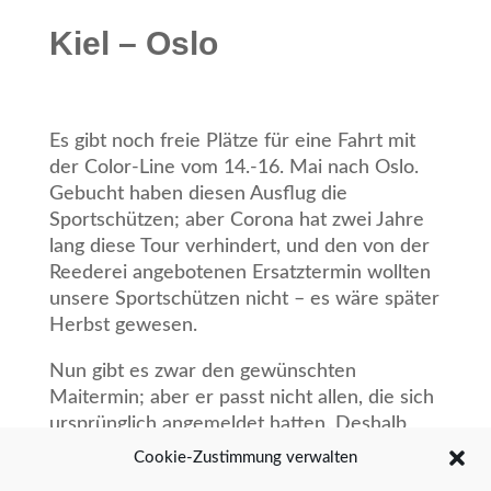
Kiel – Oslo
Es gibt noch freie Plätze für eine Fahrt mit
der Color-Line vom 14.-16. Mai nach Oslo.
Gebucht haben diesen Ausflug die
Sportschützen; aber Corona hat zwei Jahre
lang diese Tour verhindert, und den von der
Reederei angebotenen Ersatztermin wollten
unsere Sportschützen nicht – es wäre später
Herbst gewesen.
Nun gibt es zwar den gewünschten
Maitermin; aber er passt nicht allen, die sich
ursprünglich angemeldet hatten. Deshalb
sind noch einige Plätze frei für den Ausflug
Cookie-Zustimmung verwalten
mit Kreuzfahrtcharakter, der für eine