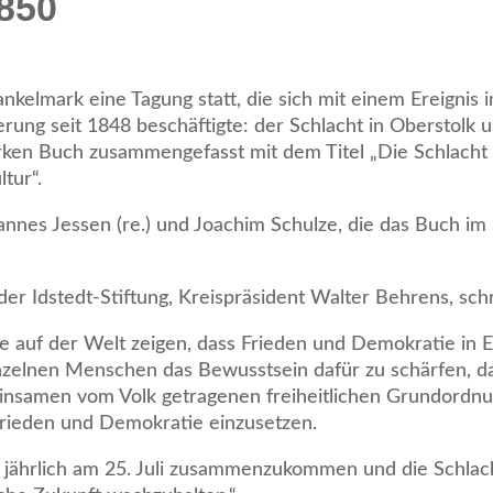
850
ankelmark eine Tagung statt, die sich mit einem Ereigni
ung seit 1848 beschäftigte: der Schlacht in Oberstolk u
arken Buch zusammengefasst mit dem Titel „Die Schlacht
tur“.
hannes Jessen (re.) und Joachim Schulze, die das Buch 
r Idstedt-Stiftung, Kreispräsident Walter Behrens, sch
se auf der Welt zeigen, dass Frieden und Demokratie in E
einzelnen Menschen das Bewusstsein dafür zu schärfen, 
insamen vom Volk getragenen freiheitlichen Grundordnun
 Frieden und Demokratie einzusetzen.
 … jährlich am 25. Juli zusammenzukommen und die Schlac