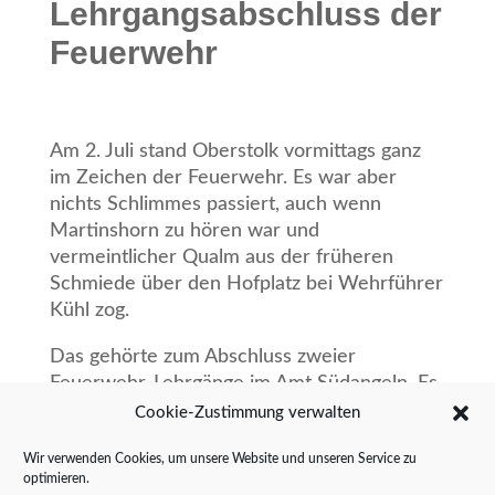
Lehrgangsabschluss der
Feuerwehr
Am 2. Juli stand Oberstolk vormittags ganz
im Zeichen der Feuerwehr. Es war aber
nichts
Schlimmes passiert, auch wenn
Martinshorn zu hören war und
vermeintlicher Qualm aus der
früheren
Schmiede über den Hofplatz bei Wehrführer
Kühl zog.
Das gehörte zum Abschluss zweier
Feuerwehr-Lehrgänge im Amt Südangeln. Es
begann am Paleg,
brachte geschäftiges
Cookie-Zustimmung verwalten
Treiben ins Süderende und endete im
Wir verwenden Cookies, um unsere Website und unseren Service zu
„Goldenen Stern“ mit Manöverkritik,
optimieren.
Ausgabe der Lehrgangsbescheinigungen und