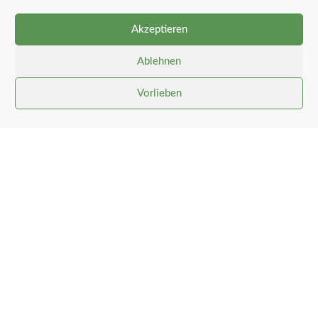
einem üppigen Essen.
Akzeptieren
Eindrücke vom Geschehen vermittelt die
Bildergalerie, die sich beim Anklicken des
Ablehnen
ersten Bildes
öffnet.
Vorlieben
https://gemeinde-stolk.de/feuerwehr/