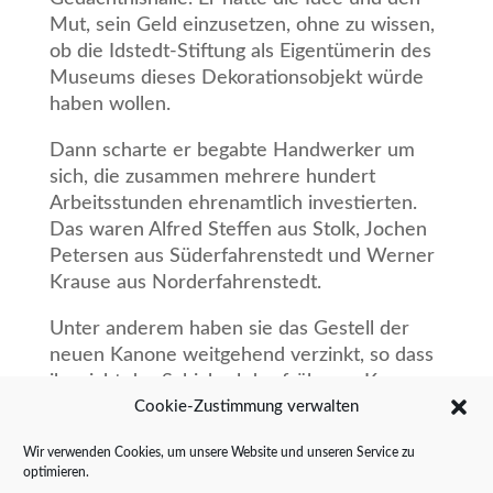
Mut, sein Geld einzusetzen, ohne zu wissen,
ob die Idstedt-Stiftung als Eigentümerin des
Museums dieses Dekorationsobjekt würde
haben wollen.
Dann scharte er begabte Handwerker um
sich, die zusammen mehrere hundert
Arbeitsstunden ehrenamtlich investierten.
Das waren Alfred Steffen aus Stolk, Jochen
Petersen aus Süderfahrenstedt und Werner
Krause aus Norderfahrenstedt.
Unter anderem haben sie das Gestell der
neuen Kanone weitgehend verzinkt, so dass
ihr nicht das Schicksal der früheren Kanone
Cookie-Zustimmung verwalten
droht; deren Lafette war nämlich nach vielen
Jahren im Außenbereich einfach verrottet
Wir verwenden Cookies, um unsere Website und unseren Service zu
und nicht mehr standsicher.
optimieren.