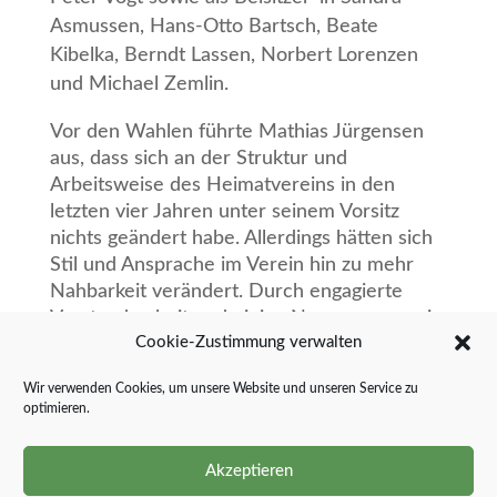
Asmussen, Hans-Otto Bartsch, Beate
Kibelka, Berndt Lassen, Norbert Lorenzen
und Michael Zemlin.
Vor den Wahlen führte Mathias Jürgensen
aus, dass sich an der Struktur und
Arbeitsweise des Heimatvereins in den
letzten vier Jahren unter seinem Vorsitz
nichts geändert habe. Allerdings hätten sich
Stil und Ansprache im Verein hin zu mehr
Nahbarkeit verändert. Durch engagierte
Vorstandsarbeit und einige Neuerungen sei
Cookie-Zustimmung verwalten
erreicht worden, dass erstmals seit 20
Jahren die Zahl der Mitglieder nicht mehr
Wir verwenden Cookies, um unsere Website und unseren Service zu
gesunken sei, sondern sich um 2450
optimieren.
eingependelt habe.
In den nächsten vier Jahren wird sich der
Akzeptieren