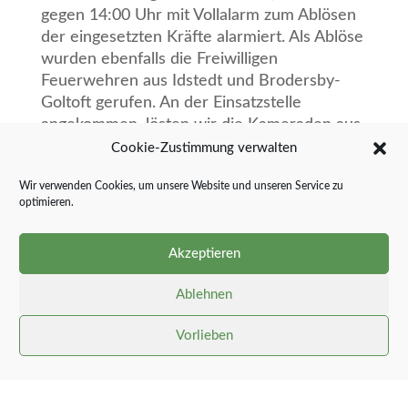
gegen 14:00 Uhr mit Vollalarm zum Ablösen
der eingesetzten Kräfte alarmiert. Als Ablöse
wurden ebenfalls die Freiwilligen
Feuerwehren aus Idstedt und Brodersby-
Goltoft gerufen. An der Einsatzstelle
angekommen, lösten wir die Kameraden aus
Schaalby ab und übernahmen deren
Cookie-Zustimmung verwalten
Abschnitt der Wasserförderung. Insgesamt
Wir verwenden Cookies, um unsere Website und unseren Service zu
war unsere Wehr mit neun
optimieren.
Atemschutzgeräteträgern vor Ort. Auch in
diesem Abschnitt lösten wir Kameraden ab.
Akzeptieren
Wir stellten Trupps zur Brandbekämpfung,
übernahmen die Abschnittsleitung
Ablehnen
Atemschutz und hier auch ebenfalls die
Atemschutzüberwachung. Gegen 19.30Uhr
Vorlieben
konnten wir nach mehr als fünf Stunden aus
dem Einsatz entlassen werden. Am
Gerätehaus angekommen, stellten wir die