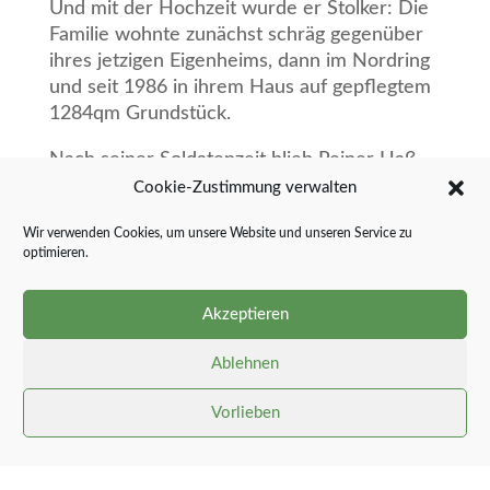
Und mit der Hochzeit wurde er Stolker: Die
Familie wohnte zunächst schräg gegenüber
ihres jetzigen Eigenheims, dann im Nordring
und seit 1986 in ihrem Haus auf gepflegtem
1284qm Grundstück.
Nach seiner Soldatenzeit blieb Reiner Haß
im öffentlichen Dienst, zunächst im
Cookie-Zustimmung verwalten
Versorgungskommando Flensburg, dann im
Wir verwenden Cookies, um unsere Website und unseren Service zu
Materialhauptdepot Silberstedt sowie nach
optimieren.
dessen Schließung im Depot Wester-
Ohrstedt, wo ausnahmslos alles, was für die
Akzeptieren
Bundeswehr in Afghanistan benötigt wurde,
zusammengestellt und verschickt wurde. Im
Ablehnen
Alter von 60 nutzte Reiner das System der
Altersteilzeit und hielt auf. Bis dahin
Vorlieben
kümmerte sich seine Frau um Familie,
Haushalt und Garten und war bekannt als
Verkäuferin in Ohlsens Bäckerei.