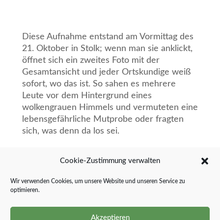
Diese Aufnahme entstand am Vormittag des
21. Oktober in Stolk; wenn man sie anklickt,
öffnet
sich ein zweites Foto mit der
Gesamtansicht und jeder Ortskundige weiß
sofort, wo das ist.
So sahen es mehrere
Leute vor dem Hintergrund eines
wolkengrauen Himmels und vermuteten eine
lebensgefährliche Mutprobe oder fragten
sich, was denn da los sei.
Hier ist die Lösung: Im Auftrag der
Cookie-Zustimmung verwalten
Eigentümerin dieses 52m hohen
Gittermastes, der Schleswig-
Holstein Netz
Wir verwenden Cookies, um unsere Website und unseren Service zu
AG, waren zwei Mitarbeiter einer Firma aus
optimieren.
Büdelsdorf damit beschäftigt, die
jährlich
vorgeschriebene Prüfung der Sicherheit bei
Akzeptieren