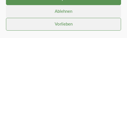
den Aufstiegelementen vorzunehmen und
dabei
gleich eine Störung in der oben
Ablehnen
sitzenden Antenne zu beseitigen.
Vorlieben
Gemeinde Stolk