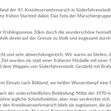
and der 47. Kreisfeuerwehrmarsch in Süderfahrenstedt st
ganz frühen Startzeit dabei. Das Foto der Marschiergrupp
r Frühlingssonne 10km durch die wunderschöne heimatl
ahöh direkt auf der Grenze zu Stolk und insgesamt durch
icht und sehr abwechslungsreich. Wir waren an Stellen, d
iel wurden sie statt einer früheren Medaille mit einer 
d dem Wappen von Süderfahrenstedt. Gestärkt mit Bratw
nem Einsatz nach Böklund, wo heißer Wasserdampf eine 
nach der unterschiedlichen Bekleidung: Mitte der 1970-e
ohne jegliche Schutzfunktion, aber man verdreckte sich i
r den Kreisfeuerwehrmarsch blieb sie zugelassen; die j