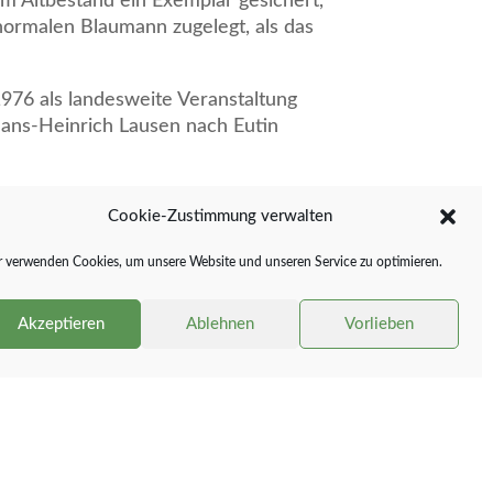
 Altbestand ein Exemplar gesichert,
 normalen Blaumann zugelegt, als das
76 als landesweite Veranstaltung
ans-Heinrich Lausen nach Eutin
 groß ist. Gleich danach wurde sie auf
Cookie-Zustimmung verwalten
m 17. September 1977 mit dem Marsch
 verwenden Cookies, um unsere Website und unseren Service zu optimieren.
 Jubiläum gibt es eben doch: Vor 50
bei.
Akzeptieren
Ablehnen
Vorlieben