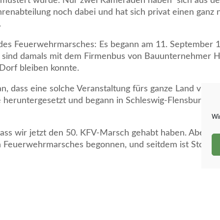
mustert wurde. Nur zwei Kameraden haben sich aus dem
 Ehrenabteilung noch dabei und hat sich privat einen ganz
.
 des Feuerwehrmarsches: Es begann am 11. September 19
er sind damals mit dem Firmenbus von Bauunternehmer H
Dorf bleiben konnte.
 dass eine solche Veranstaltung fürs ganze Land viel zu
 heruntergesetzt und begann in Schleswig-Flensburg a
Wir
ss wir jetzt den 50. KFV-Marsch gehabt haben. Aber ein
hen Feuerwehrmarsches begonnen, und seitdem ist Stolk da