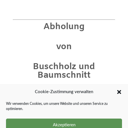
Abholung
von
Buschholz
und
Baumschnitt
Preis nach Menge und
Cookie-Zustimmung verwalten
Aufwand
Wir verwenden Cookies, um unsere Website und unseren Service zu
optimieren.
Tel.:
015127049534
Akzeptieren