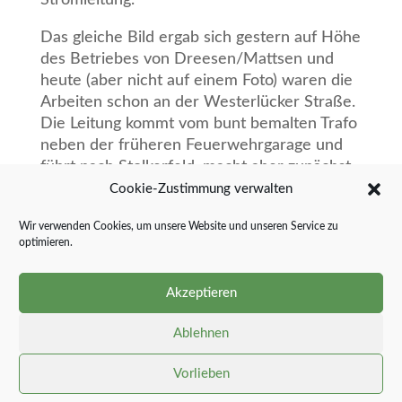
Stromleitung.
Das gleiche Bild ergab sich gestern auf Höhe
des Betriebes von Dreesen/Mattsen und
heute (aber nicht auf einem Foto) waren die
Arbeiten schon an der Westerlücker Straße.
Die Leitung kommt vom bunt bemalten Trafo
neben der früheren Feuerwehrgarage und
führt nach Stolkerfeld, macht aber zunächst
einen nördlichen Bogen und bleibt dann auf
Cookie-Zustimmung verwalten
landwirtschaftlichen Flächen; denn der Rand
Wir verwenden Cookies, um unsere Website und unseren Service zu
der K 49 ist mit kritischer Infrastruktur, wie
optimieren.
Trinkwasser und Glasfaser, „dichtgestopft“.
Der weitläufige Hintergrund für diese
Akzeptieren
Erdarbeiten ist erfreulich: Die Freileitung
vom Nordring Richtung Klappholz
Ablehnen
einschließlich ihres Abzweigers nach Westen
Vorlieben
kommt endlich weg. Schleswig-Holstein Netz
AG hat den Abschluss aller Arbeiten für