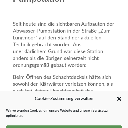
Seit heute sind die sichtbaren Aufbauten der
Abwasser-Pumpstation in der Straße „Zum
Lüngmoor“
auf den Stand der aktuellen
Technik gebracht worden. Aus
unerklärlichem Grund war diese Station
anders als die übrigen seinerzeit nicht
ordnungsgemäß gebaut worden:
Beim Öffnen des Schachtdeckels hätte sich
sowohl der Klärwärter verletzen können, als
auch bei
kleiner Unachtsamkeit das
tiefliegende Innenleben zerstört werden
Cookie-Zustimmung verwalten
können. Um diese Gefahren
auszuschließen,
Wir verwenden Cookies, um unsere Website und unseren Service zu
wurde heute für einen vierstelligen Betrag
optimieren.
kräftig nachgebessert. Und um die
Anlage
gegen Überfahren zu schützen, sind