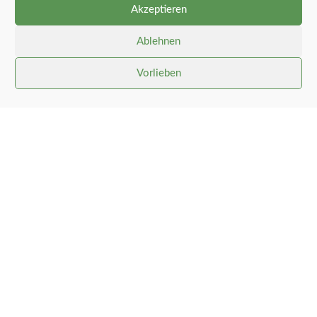
Akzeptieren
Sicherheitspfosten angebracht worden.
Damit sollte diese Pumpstation zukunftsfähig
Ablehnen
nachgerüstet sein.
Vorlieben
Gemeinde Stolk