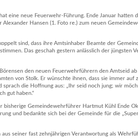
olk hat eine neue Feuerwehr-Führung. Ende Januar hatten d
ter Alexander Hansen (1. Foto re.) zum neuen Gemeinde
koppelt sind, dass ihre Amtsinhaber Beamte der Gemeind
immen. Das geschah gestern anlässlich der jüngsten Ve
 Börensen den neuen Feuerwehrführern den Amtseid ab
ten von Stolk. Er wünschte ihnen, dass sie immer auf 
d sprach die Hoffnung aus: „Ihr seid noch jung; wir möch
ch gut haben.“
r bisherige Gemeindewehrführer Hartmut Kühl Ende Okt
hrung und bedankte sich bei der Gemeinde für die „Super
n aus seiner fast zehnjährigen Verantwortung als Wehrf