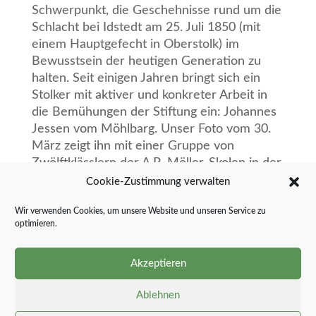
Schwerpunkt, die Geschehnisse rund um die
Schlacht bei Idstedt am 25. Juli 1850 (mit
einem Hauptgefecht in Oberstolk) im
Bewusstsein der heutigen Generation zu
halten. Seit einigen Jahren bringt sich ein
Stolker mit aktiver und konkreter Arbeit in
die Bemühungen der Stiftung ein: Johannes
Jessen vom Möhlbarg. Unser Foto vom 30.
März zeigt ihn mit einer Gruppe von
Zwölftklässlern der A.P.-Möller-Skolen in der
Gedächtnishalle Idstedtkirche vor dem
Cookie-Zustimmung verwalten
Diorama, das einen Ausschnitt des
Wir verwenden Cookies, um unsere Website und unseren Service zu
Häuserkampfes im Stolker „Süderende“
optimieren.
zeigt.
Johannes Jessen hat ein Audio-Guide-
Akzeptieren
System entwickelt, mit dem eine Führung
per Smartphone ermöglicht werden soll. Die
Ablehnen
entstehenden Technikkosten werden von